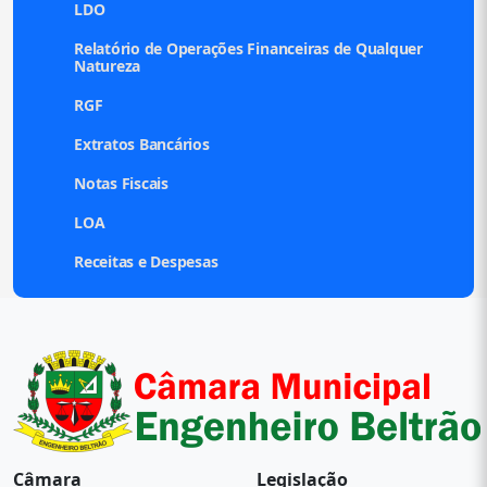
LDO
Relatório de Operações Financeiras de Qualquer
Natureza
RGF
Extratos Bancários
Notas Fiscais
LOA
Receitas e Despesas
Câmara
Legislação